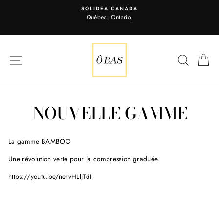
Passer
UR
SOLIDEA CANADA
B
au
Québec, Ontario,
contenu
NAVIGATION
RECHE
P
NOUVELLE GAMME
La gamme BAMBOO
Une révolution verte pour la compression graduée.
https://youtu.be/nervHLljTdI